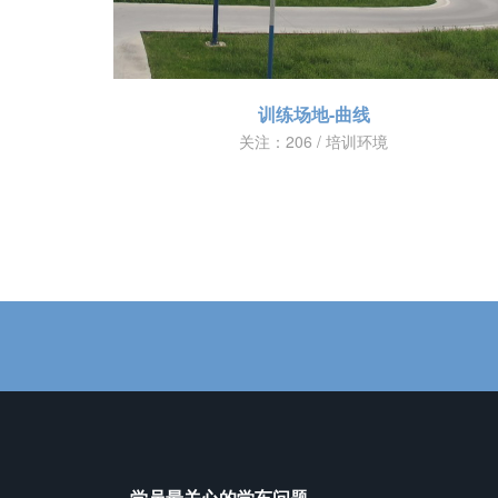
训练场地-曲线
关注：206 /
培训环境
学员最关心的学车问题