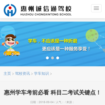
Togg
navig
主页
>
驾校资讯
>
学车知识
>
惠州学车考前必看 科目二考试关键点！
日期：2018-09-04 / 人气：
/ 来源：